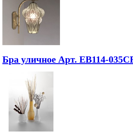
Бра уличное Арт. EB114-035